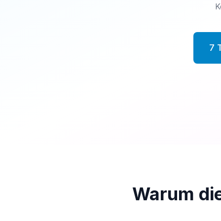
K
7 
Warum di