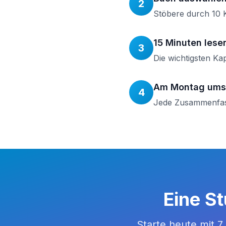
2
Stöbere durch 10 K
15 Minuten lese
3
Die wichtigsten Ka
Am Montag ums
4
Jede Zusammenfassu
Eine S
Starte heute mit 7 