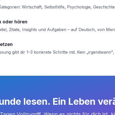
ategorien: Wirtschaft, Selbsthilfe, Psychologie, Geschicht
n oder hören
pitel, Zitate, Insights und Aufgaben – auf Deutsch, von Men
etzen
ng gibt dir 1–3 konkrete Schritte mit. Kein „irgendwann"
tunde lesen. Ein Leben ver
Tagen Vollzugriff. Wenn es nichts für dich ist, 