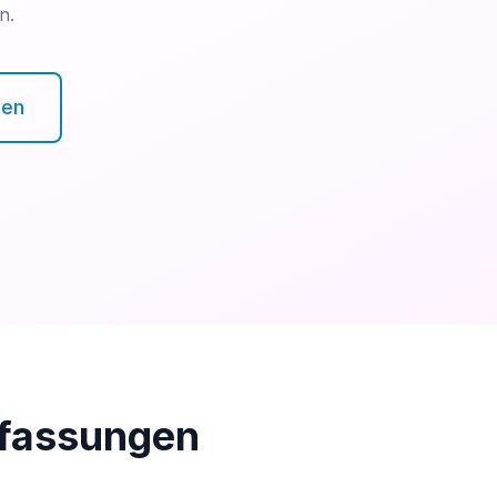
n.
hen
fassungen