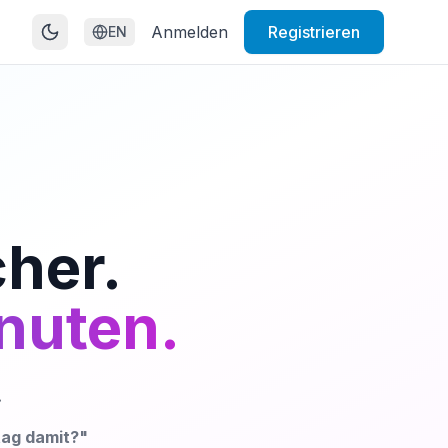
Anmelden
Registrieren
EN
cher.
inuten.
.
ag damit?"