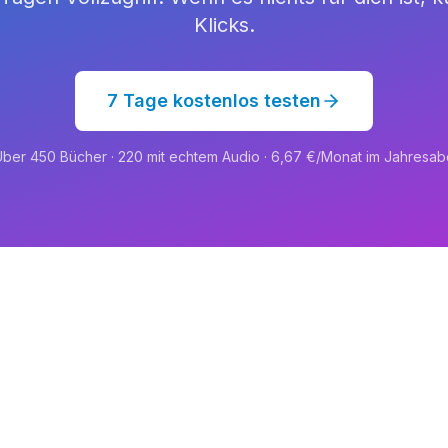
Klicks.
7 Tage kostenlos testen
ber 450 Bücher · 220 mit echtem Audio · 6,67 €/Monat im Jahresab