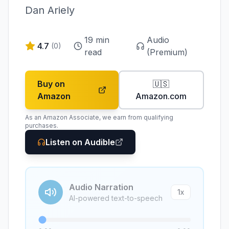
Dan Ariely
19
min
Audio
4.7
(
0
)
read
(Premium)
Buy on
🇺🇸
Amazon
Amazon.com
As an Amazon Associate, we earn from qualifying
purchases.
Listen on Audible
Audio Narration
1
x
AI-powered text-to-speech