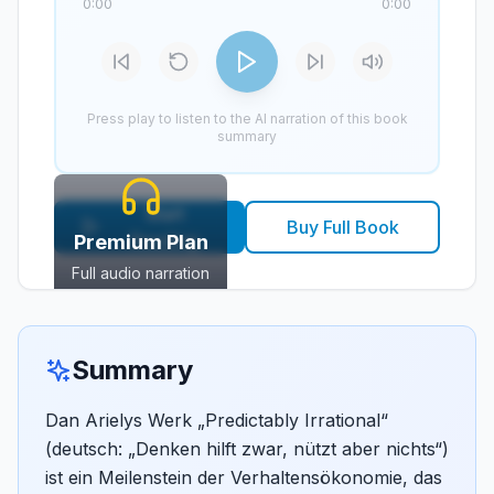
0:00
0:00
Press play to listen to the AI narration of this book
summary
Start
Buy Full Book
Reading
Premium Plan
Full audio narration
Featured
Summary
Dan Arielys Werk „Predictably Irrational“
(deutsch: „Denken hilft zwar, nützt aber nichts“)
ist ein Meilenstein der Verhaltensökonomie, das